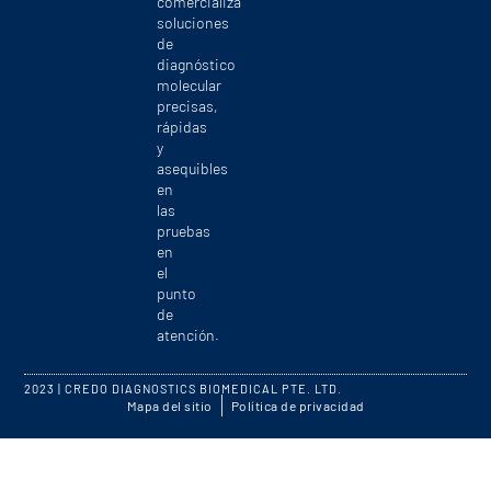
comercializa
soluciones
de
diagnóstico
molecular
precisas,
rápidas
y
asequibles
en
las
pruebas
en
el
punto
de
atención.
2023 | CREDO DIAGNOSTICS BIOMEDICAL PTE. LTD.
Mapa del sitio
Política de privacidad