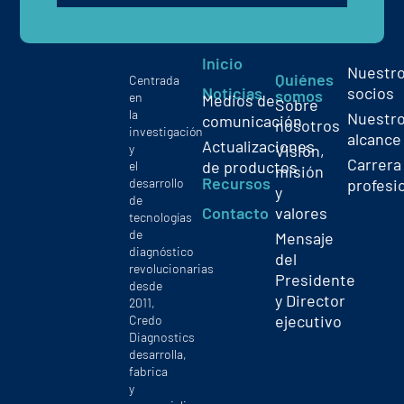
Inicio
Nuestr
Quiénes
Centrada
Noticias
socios
somos
en
Medios de
Sobre
la
Nuestr
comunicación
nosotros
investigación
alcance
Actualizaciones
y
Visión,
Carrera
de productos
el
misión
Recursos
profesi
desarrollo
y
de
Contacto
valores
tecnologías
de
Mensaje
diagnóstico
del
revolucionarias
Presidente
desde
y Director
2011,
ejecutivo
Credo
Diagnostics
desarrolla,
fabrica
y