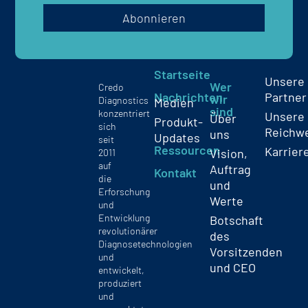
Abonnieren
Startseite
Unsere
Wer
Credo
Nachrichten
Partner
wir
Diagnostics
Medien
sind
konzentriert
Unsere
Über
Produkt-
sich
Reichw
uns
Updates
seit
Ressourcen
Karrier
Vision,
2011
auf
Auftrag
Kontakt
die
und
Erforschung
Werte
und
Entwicklung
Botschaft
revolutionärer
des
Diagnosetechnologien
Vorsitzenden
und
und CEO
entwickelt,
produziert
und