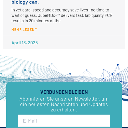
biology can.
In vet care, speed and accuracy save lives—no time to
wait or guess. QubeMDx+™ delivers fast, lab quality PCR
results in 20 minutes at the
MEHR LESEN "
April 13, 2025
VERBUNDEN BLEIBEN
Abonnieren Sie unseren Newsletter, um
die neuesten Nachrichten und Updates
zu erhalten.