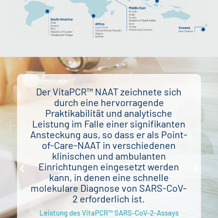
AT zeichnete sich
Da ein einzelnes Gerät im
hervorragende
Probe untersuchen kann, 
 und analytische
Geräte in der Notauf
einer signifikanten
Timone-Krankenhauses a
 dass er als Point-
um die in der Notaufnahm
n verschiedenen
werdenden Personen so 
nd ambulanten
möglich diagnostizieren
ingesetzt werden
Ansteckungsmanagement am I
n eine schnelle
Infektionskrankheiten der U
Mediterranee
ose von SARS-CoV-
rlich ist.
R™ SARS-CoV-2-Assays