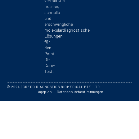
vermarktet
präzise,
schnelle
und
erschwingliche
molekulardiagnostische
Lösungen
für
den
Point-
Of-
Care-
Test.
© 2024 | CREDO DIAGNOSTICS BIOMEDICAL PTE. LTD.
Lageplan
Datenschutzbestimmungen