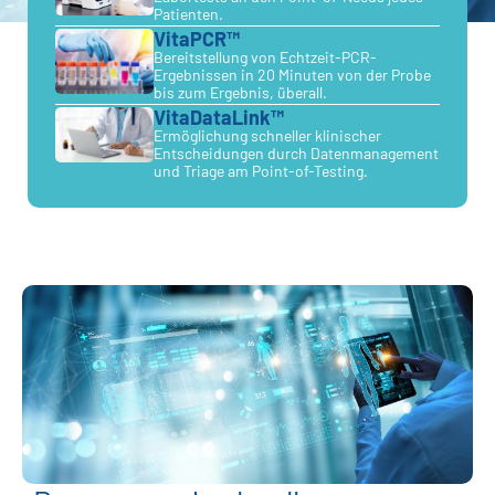
Patienten.
VitaPCR™
Bereitstellung von Echtzeit-PCR-
Ergebnissen in 20 Minuten von der Probe
bis zum Ergebnis, überall.
VitaDataLink™
Ermöglichung schneller klinischer
Entscheidungen durch Datenmanagement
und Triage am Point-of-Testing.