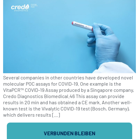
Several companies in other countries have developed novel
molecular POC assays for COVID-19. One example is the
VitaPCR™ COVID-19 Assay produced by a Singapore company,
Credo Diagnostics Biomedical.46 This assay can provide
results in 20 min and has obtained a CE mark. Another well-
known test is the Vivalytic COVID-19 test (Bosch, Germany),
which delivers results […]
VERBUNDEN BLEIBEN