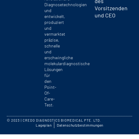
des
Diagnosetechnologien
Vorsitzenden
und
und CEO
entwickelt,
produziert
und
vermarktet
präzise,
schnelle
und
erschwingliche
molekulardiagnostische
Lösungen
für
den
Point-
Of-
Care-
Test.
© 2023 | CREDO DIAGNOSTICS BIOMEDICAL PTE. LTD.
Lageplan
Datenschutzbestimmungen