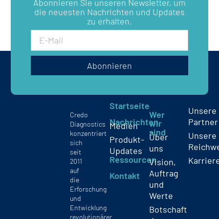
Abonnieren Sie unseren Newsletter, um
die neuesten Nachrichten und Updates
zu erhalten.
Abonnieren
Startseite
Unsere
Wer
Credo
Nachrichten
Partner
wir
Diagnostics
Medien
sind
konzentriert
Unsere
Über
Produkt-
sich
Reichw
uns
Updates
seit
Ressourcen
Karrier
Vision,
2011
auf
Auftrag
Kontakt
die
und
Erforschung
Werte
und
Entwicklung
Botschaft
revolutionärer