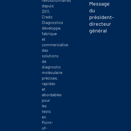
révolutionnaires
Message
depuis
du
2011,
président-
Credo
Diagnostics
directeur
développe,
général
fabrique
et
commercialise
des
solutions
de
diagnostic
moléculaire
précises,
rapides
et
abordables
pour
les
tests
en
Point-
of-