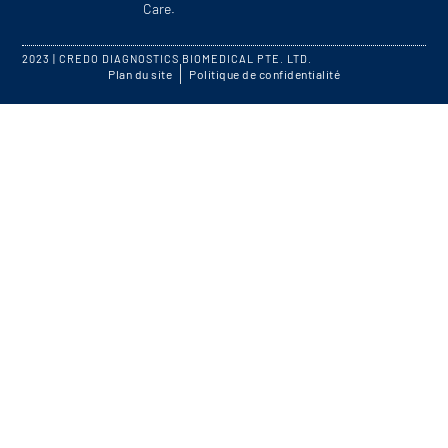
Care.
2023 | CREDO DIAGNOSTICS BIOMEDICAL PTE. LTD.
Plan du site
Politique de confidentialité