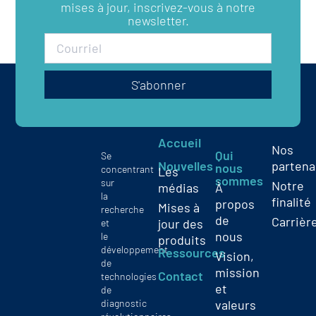
mises à jour, inscrivez-vous à notre
newsletter.
S'abonner
Accueil
Nos
Qui
Se
Nouvelles
partena
nous
concentrant
Les
sommes
sur
Notre
médias
À
la
finalité
propos
Mises à
recherche
de
Carrièr
jour des
et
nous
le
produits
développement
Ressources
Vision,
de
mission
Contact
technologies
et
de
diagnostic
valeurs