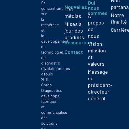
Nos
Qui
Se
Nouvelles
partena
nous
concentrant
Les
sommes
sur
Notre
médias
À
la
finalité
propos
Mises à
recherche
de
Carrièr
jour des
et
nous
le
produits
développement
Ressources
Vision,
de
mission
Contact
technologies
et
de
diagnostic
valeurs
révolutionnaires
Message
depuis
du
2011,
président-
Credo
Diagnostics
directeur
développe,
général
fabrique
et
commercialise
des
solutions
de